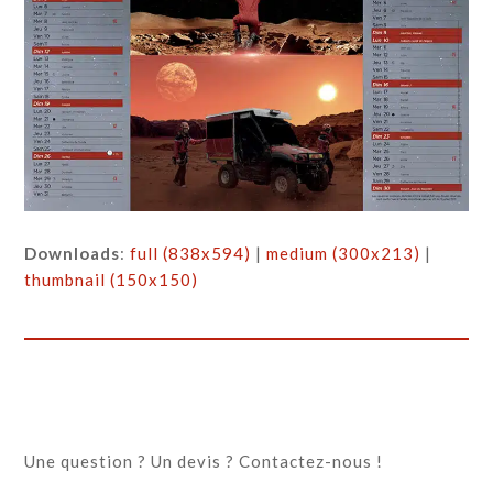
Downloads
:
full (838x594)
|
medium (300x213)
|
thumbnail (150x150)
Une question ? Un devis ? Contactez-nous !