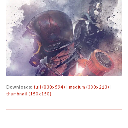
Downloads
:
full (838x594)
|
medium (300x213)
|
thumbnail (150x150)