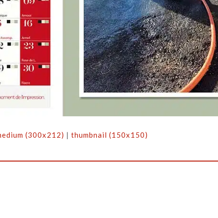
medium (300x212)
|
thumbnail (150x150)